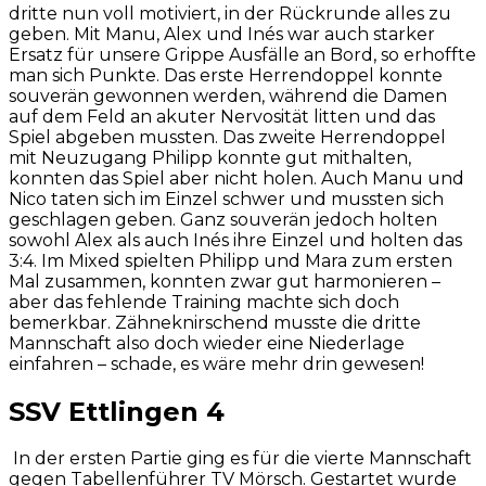
dritte nun voll motiviert, in der Rückrunde alles zu
geben. Mit Manu, Alex und Inés war auch starker
Ersatz für unsere Grippe Ausfälle an Bord, so erhoffte
man sich Punkte. Das erste Herrendoppel konnte
souverän gewonnen werden, während die Damen
auf dem Feld an akuter Nervosität litten und das
Spiel abgeben mussten. Das zweite Herrendoppel
mit Neuzugang Philipp konnte gut mithalten,
konnten das Spiel aber nicht holen. Auch Manu und
Nico taten sich im Einzel schwer und mussten sich
geschlagen geben. Ganz souverän jedoch holten
sowohl Alex als auch Inés ihre Einzel und holten das
3:4. Im Mixed spielten Philipp und Mara zum ersten
Mal zusammen, konnten zwar gut harmonieren –
aber das fehlende Training machte sich doch
bemerkbar. Zähneknirschend musste die dritte
Mannschaft also doch wieder eine Niederlage
einfahren – schade, es wäre mehr drin gewesen!
SSV Ettlingen 4
In der ersten Partie ging es für die vierte Mannschaft
gegen Tabellenführer TV Mörsch. Gestartet wurde