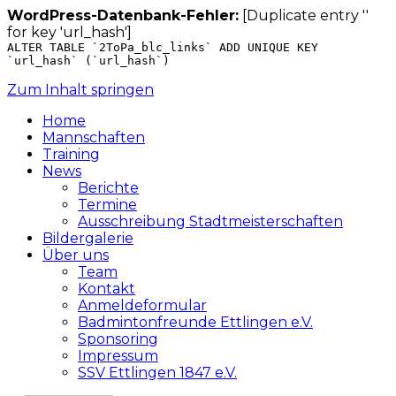
WordPress-Datenbank-Fehler:
[Duplicate entry ''
for key 'url_hash']
ALTER TABLE `2ToPa_blc_links` ADD UNIQUE KEY
`url_hash` (`url_hash`)
Zum Inhalt springen
Home
Mannschaften
Training
News
Berichte
Termine
Ausschreibung Stadtmeisterschaften
Bildergalerie
Über uns
Team
Kontakt
Anmeldeformular
Badmintonfreunde Ettlingen e.V.
Sponsoring
Impressum
SSV Ettlingen 1847 e.V.