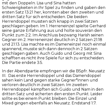
mit den Doppeln. Lisa und Sina hatten
Schwierigkeiten in Ihr Spiel zu finden und gaben den
ersten Satz 13:21 her, konnten aber den zweiten und
dritten Satz für sich entscheiden. Die beiden
Herrendoppel mussten sich knapp in zwei Sätzen
geschlagen geben. Im 1. Herreneinzel spielte Gerhard
seine ganze Erfahrung aus und holte souverän den
Punkt zum 2:2. Im Anschluss bezwang Harish seinen
Gegner im 2. Herreneinzel deutlich in 2 Sätzen 21:18
und 21:13. Lisa machte es im Dameneinzel noch einmal
spannend, musste sich dann dennoch in 2 Sätzen
geschlagen gaben. Auch Guido und Georg mit Sina
schafften es nicht ihre Spiele für sich zu entscheiden.
Die Partie endete 3:5.
In der Abendpartie empfingen wir die BSpfr. Neusatz
III. Das erste Herrendoppel und das Damendoppel
sahen kein Land gegen starke Gegner*innen und
verloren deutlich in zwei Sätzen. Im zweiten
Herrendoppel kämpften sich Guido und Nam in den
dritten Satz und sicherten den ersten Punkt. Leider
sollte es bei einem Punkt bleiben. Die Einzel und
Mixed gingen ebenfalls an Neusatz. Endstand 1:7.