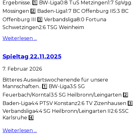
Ergebnisse. 1️⃣ BW-Liga0:8 TuS Metzingen1:7 SpVgg.
Mössingen 2️⃣ Baden-Liga1:7 BC Offenburg II5:3 BC
Offenburg III 3️⃣ Verbandsliga8:0 Fortuna
Schwetzingen2:6 TSG Weinheim
Weiterlesen ...
Spieltag 22.11.2025
7. Februar 2026
Bitteres Auswärtswochenende für unsere
Mannschaften.. 1️⃣ BW-Liga3:5 SG
Feuerbach/Korntal3:5 SG Heilbronn/Leingarten 2️⃣
Baden-Liga4:4 PTSV Konstanz2:6 TV Zizenhausen 3️⃣
Verbandsliga4:4 SG Heilbronn/Leingarten II2:6 SSC
Karlsruhe 4️⃣
Weiterlesen ...