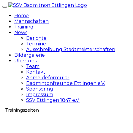
Zum
Inhalt
Home
springen
Mannschaften
Training
News
Berichte
Termine
Ausschreibung Stadtmeisterschaften
Bildergalerie
Über uns
Team
Kontakt
Anmeldeformular
Badmintonfreunde Ettlingen e.V.
Sponsoring
Impressum
SSV Ettlingen 1847 e.V.
Trainingszeiten