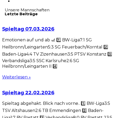
Unsere Mannschaften
Letzte Beiträge
Spieltag 07.03.2026
Emotionen auf und ab 🎢 1️⃣ BW-Liga7:1 SG
Heilbronn/Leingarten5:3 SG Feuerbach/Korntal 2️⃣
Baden-Liga4:4 TV Zizenhausen3:5 PTSV Konstanz 3️⃣
Verbandsliga3:5 SSC Karlsruhe2:6 SG
Heilbronn/Leingarten II 4️⃣
Weiterlesen »
Spieltag 22.02.2026
Spieltag abgehakt. Blick nach vorne.. 1️⃣ BW-Liga3:5
TSV Altshausen2:6 TB Emmendingen 2️⃣ Baden-
Liga1:7 BV Rastatt 3️⃣ Verbandsliga8:0 BV Rastatt 23:5