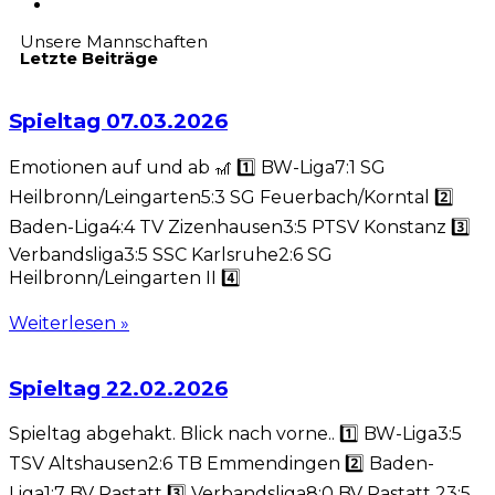
Unsere Mannschaften
Letzte Beiträge
Spieltag 07.03.2026
Emotionen auf und ab 🎢 1️⃣ BW-Liga7:1 SG
Heilbronn/Leingarten5:3 SG Feuerbach/Korntal 2️⃣
Baden-Liga4:4 TV Zizenhausen3:5 PTSV Konstanz 3️⃣
Verbandsliga3:5 SSC Karlsruhe2:6 SG
Heilbronn/Leingarten II 4️⃣
Weiterlesen »
Spieltag 22.02.2026
Spieltag abgehakt. Blick nach vorne.. 1️⃣ BW-Liga3:5
TSV Altshausen2:6 TB Emmendingen 2️⃣ Baden-
Liga1:7 BV Rastatt 3️⃣ Verbandsliga8:0 BV Rastatt 23:5