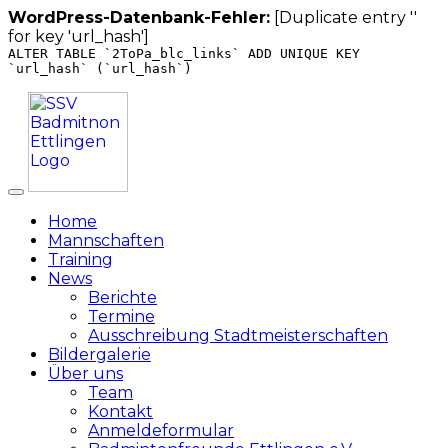
WordPress-Datenbank-Fehler:
[Duplicate entry ''
for key 'url_hash']
ALTER TABLE `2ToPa_blc_links` ADD UNIQUE KEY
`url_hash` (`url_hash`)
Zum
Inhalt
springen
Home
Mannschaften
Training
News
Berichte
Termine
Ausschreibung Stadtmeisterschaften
Bildergalerie
Über uns
Team
Kontakt
Anmeldeformular