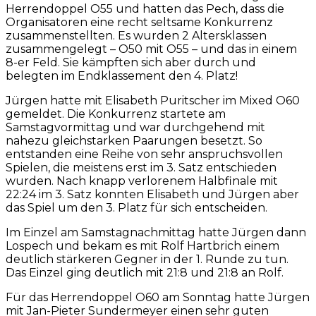
Herrendoppel O55 und hatten das Pech, dass die
Organisatoren eine recht seltsame Konkurrenz
zusammenstellten. Es wurden 2 Altersklassen
zusammengelegt – O50 mit O55 – und das in einem
8-er Feld. Sie kämpften sich aber durch und
belegten im Endklassement den 4. Platz!
Jürgen hatte mit Elisabeth Puritscher im Mixed O60
gemeldet. Die Konkurrenz startete am
Samstagvormittag und war durchgehend mit
nahezu gleichstarken Paarungen besetzt. So
entstanden eine Reihe von sehr anspruchsvollen
Spielen, die meistens erst im 3. Satz entschieden
wurden. Nach knapp verlorenem Halbfinale mit
22:24 im 3. Satz konnten Elisabeth und Jürgen aber
das Spiel um den 3. Platz für sich entscheiden.
Im Einzel am Samstagnachmittag hatte Jürgen dann
Lospech und bekam es mit Rolf Hartbrich einem
deutlich stärkeren Gegner in der 1. Runde zu tun.
Das Einzel ging deutlich mit 21:8 und 21:8 an Rolf.
Für das Herrendoppel O60 am Sonntag hatte Jürgen
mit Jan-Pieter Sundermeyer einen sehr guten