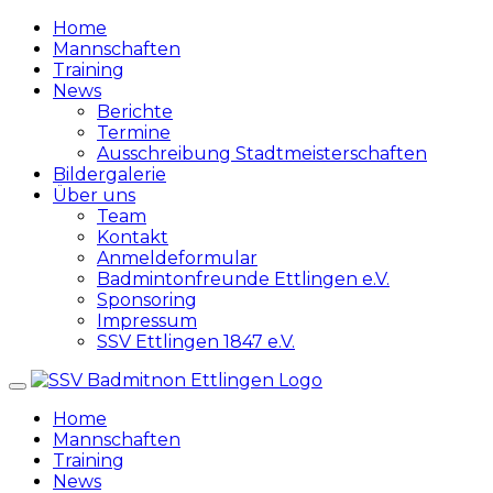
Zum
Home
Inhalt
Mannschaften
springen
Training
News
Berichte
Termine
Ausschreibung Stadtmeisterschaften
Bildergalerie
Über uns
Team
Kontakt
Anmeldeformular
Badmintonfreunde Ettlingen e.V.
Sponsoring
Impressum
SSV Ettlingen 1847 e.V.
Home
Mannschaften
Training
News