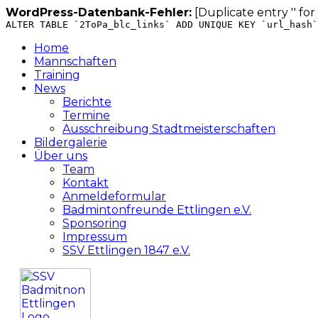
WordPress-Datenbank-Fehler:
[Duplicate entry '' for
ALTER TABLE `2ToPa_blc_links` ADD UNIQUE KEY `url_hash`
Zum
Home
Inhalt
Mannschaften
springen
Training
News
Berichte
Termine
Ausschreibung Stadtmeisterschaften
Bildergalerie
Über uns
Team
Kontakt
Anmeldeformular
Badmintonfreunde Ettlingen e.V.
Sponsoring
Impressum
SSV Ettlingen 1847 e.V.