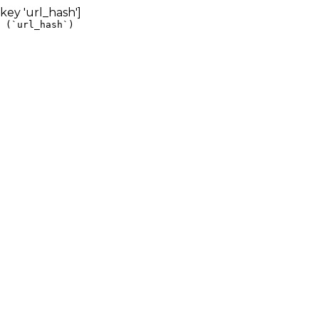
 key 'url_hash']
 (`url_hash`)