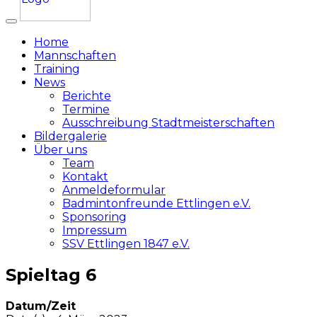
Home
Mannschaften
Training
News
Berichte
Termine
Ausschreibung Stadtmeisterschaften
Bildergalerie
Über uns
Team
Kontakt
Anmeldeformular
Badmintonfreunde Ettlingen e.V.
Sponsoring
Impressum
SSV Ettlingen 1847 e.V.
Spieltag 6
Datum/Zeit