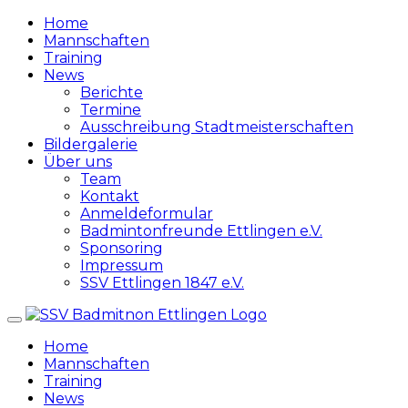
Zum
Home
Inhalt
Mannschaften
springen
Training
News
Berichte
Termine
Ausschreibung Stadtmeisterschaften
Bildergalerie
Über uns
Team
Kontakt
Anmeldeformular
Badmintonfreunde Ettlingen e.V.
Sponsoring
Impressum
SSV Ettlingen 1847 e.V.
Home
Mannschaften
Training
News